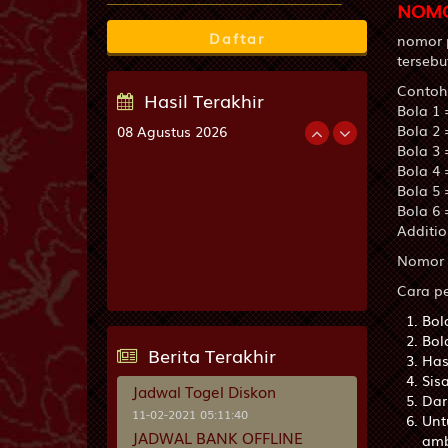
NOM
Celta Vi... vs Osasuna
i
16/08 22:00PM
Daftar
nomor p
tersebu
H
Celta Vigo
Contoh
Hasil Terakhir
W
Osasuna
Bola 1 
Bola 2 
08 Agustus 2026
-0.50
HDP
0.50
1.06
Odds
-1.21
Bola 3 
4D SHIO Monyet
9
4
2
7
Bola 4 
PLAY
Bola 5 
4D SHIO Kuda
9
1
8
6
Bola 6 
Wolverha... vs Port Val...
i
08/08 01:45AM
Additi
AQUARIUS 5D
1
2
6
5
1
Nomor
H
Wolverhampton Wanderers
PISCES 5D
8
7
9
3
8
Cara p
W
Port Vale
Bol
-1.75
HDP
1.75
-1.01
Odds
-1.20
Bol
Berita Terakhir
Has
PLAY
Sis
Jadwal Togel Diskon
Dar
11-02-2021 05:11:40
Paris Sa... vs Aston Vi...
Unt
i
13/08 02:00AM
JADWAL BANK OFFLINE
amb