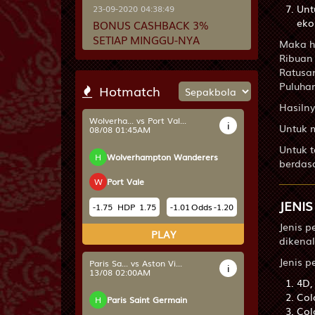
Unt
23-09-2020 04:38:49
H
Paris Saint Germain
eko
BONUS CASHBACK 3%
SETIAP MINGGU-NYA
W
Aston Villa
Maka ha
10-11-2017 10:41:54
Ribuan
-0.75
HDP
0.75
-1.11
Odds
-1.02
Ratusa
Puluha
Hotmatch
PLAY
Hasiln
Bayern M... vs VfB Stut...
i
Untuk m
29/08 01:30AM
Untuk 
H
Bayern Munchen
berdasa
W
VfB Stuttgart
JENIS
-1.75
HDP
1.75
-1.04
Odds
-1.08
Jenis 
PLAY
dikenal
Jenis p
Everton vs Crystal ...
i
22/08 22:00PM
4D,
Col
H
Everton
Col