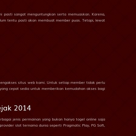
 ini pasti sangat menguntungkan serta memuaskan. Karena,
elum tentu pasti akan membuat member puas. Tetapi, lewat
 mengakses situs web kami. Untuk setiap member tidak perlu
at yang cepat sedia untuk memberikan kemudahan akses bagi
ejak 2014
rbagai jenis permainan yang bukan hanya togel online saja
ovider slot ternama dunia seperti Pragmatic Play, PG Soft,