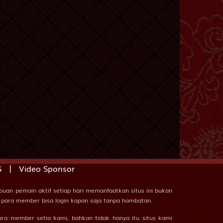
|
S
Video Sponsor
ibuan pemain aktif setiap hari memanfaatkan situs ini bukan
r, para member bisa login kapan saja tanpa hambatan.
ra member setia kami, bahkan tidak hanya itu situs kami