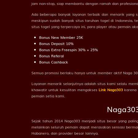
PLAY
jam non-stop, siap membantu dengan ramah dan profesiona
Genoa vs Napoli
Ada beberapa banyak layanan terbaik dan menarik yang su
i
23/08 01:45AM
meskipun sudah banyak situs taruhan togel di Indonesia,
situs togel yang terpercaya ini, para player atau pemain a
H
Genoa
Bonus New Member 25K
W
Napoli
Bonus Deposit 10%
Bonus Extra Freespin 30% + 25%
0.75
HDP
-0.75
-1.28
Odds
1.11
Bonus Referal
Bonus Cashback
PLAY
Semua promosi berlaku hanya untuk member aktif Naga 303,
RCD Espa... vs Levante
i
16/08 22:00PM
Layanan menarik selanjutnya adalah situs kami selalu memb
khawatir untuk kesulitan mengakses
Link Naga303
karena 
H
RCD Espanyol
pemain setia kami.
W
Levante
Naga303 
-0.50
HDP
0.50
1.05
Odds
-1.20
Sejak tahun 2014 Naga303 menjadi situs besar yang paling
PLAY
melainkan seluruh pemain dapat merasakan sensasi bermain 
Habanero, dan provider besar lainnya.