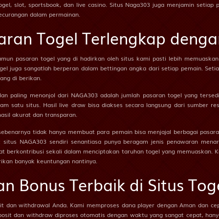
gel, slot, sportsbook, dan live casino. Situs Naga303 juga menjamin setiap
ecurangan dalam permainan.
ran Togel Terlengkap dengan
amun pasaran togel yang di hadirkan oleh situs kami pasti lebih memuaskan
ogel juga sangatlah berperan dalam bettingan angka dari setiap pemain. Setia
ang di berikan.
ulan paling menonjol dari NAGA303 adalah jumlah pasaran togel yang tersed
am satu situs. Hasil live draw bisa diakses secara langsung dari sumber r
asil akurat dan transparan.
ebenarnya tidak hanya membuat para pemain bisa menjajal berbagai pasaran 
situs NAGA303 sendiri senantiasa punya beragam jenis penawaran menari
ngat berkontribusi sekali dalam menciptakan taruhan togel yang memuaskan. 
rikan banyak keuntungan nantinya.
an Bonus Terbaik di Situs To
sit dan withdrawal Anda. Kami memproses dana player dengan Aman dan ce
posit dan withdraw diproses otomatis dengan waktu yang sangat cepat, hany