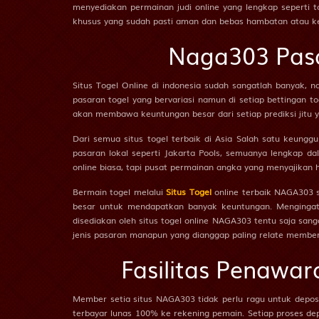
-0.25
HDP
0.25
1.04
Odds
-1.17
menyediakan permainan judi online yang lengkap seperti to
khusus yang sudah pasti aman dan bebas hambatan atau k
PLAY
Naga303 Pasa
Racing S... vs Villarre...
i
16/08 22:00PM
Situs Togel Online di indonesia sudah sangatlah banyak, n
pasaran togel yang bervariasi namun di setiap bettingan t
H
Racing Santander
akan membawa keuntungan besar dari setiap prediksi jitu y
W
Villarreal
Dari semua situs togel terbaik di Asia Salah satu keungg
0.50
HDP
-0.50
-1.31
Odds
-1.13
pasaran lokal seperti Jakarta Pools, semuanya lengkap dal
online biasa, tapi pusat permainan angka yang menyajikan h
PLAY
Bermain togel melalui
Situs Togel
online terbaik NAGA303 s
besar untuk mendapatkan banyak keuntungan. Mengingat 
Parma Ca... vs Cagliari
i
23/08 01:45AM
disediakan oleh situs togel online NAGA303 tentu saja sa
jenis pasaran manapun yang dianggap paling relate membe
H
Parma Calcio
Fasilitas Penawar
W
Cagliari
0.00
HDP
0.00
-1.16
Odds
1.02
Member setia situs NAGA303 tidak perlu ragu untuk depo
terbayar lunas 100% ke rekening pemain. Setiap proses de