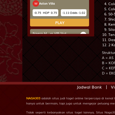
W
Crystal Palace
Col
Col
-0.50
HDP
0.50
1.16
Odds
-1.35
50-
Shi
PLAY
Kem
Sil
Brentfor... vs Tottenha...
Ten
i
23/08 00:30AM
Das
2 K
H
Brentford
Struktu
W
Tottenham Hotspur
A = AS
B = KO
0.00
HDP
0.00
-1.28
Odds
1.11
C = KE
D = EK
PLAY
VfL Boch... vs Hertha B...
|
Jadwal Bank
Vi
i
08/08 01:30AM
NAGA303
adalah situs judi togel online terpercaya di kena
H
VfL Bochum
hanya untuk bermain, tapi juga untuk mengejar peluang men
W
Hertha Berlin
Tidak seperti kebanyakan situs togel lainnya, Situs Na