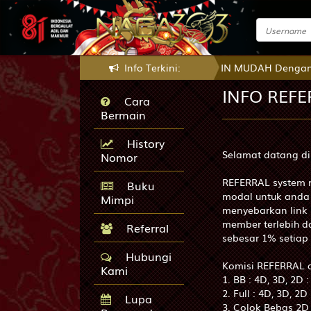
0.50
HDP
-0.50
1.01
Odds
-1.14
PLAY
stem DEPOSIT YANG SEMAKIN MUDAH Dengan FITUR Terbaru, Deposit 
Info Terkini:
Hull Cit... vs
i
Manchest...
INFO REFE
22/08 19:30PM
Cara
Bermain
H
Hull City
History
Manchester
W
United
Selamat datang d
Nomor
1.25
HDP
-1.25
-1.12
Odds
-1.01
REFERRAL system 
Buku
modal untuk anda
Mimpi
PLAY
menyebarkan link 
member terlebih 
Referral
Sevilla vs Rayo
sebesar 1% setiap
i
Val...
16/08 22:00PM
Hubungi
Komisi REFERRAL a
Kami
H
Sevilla
1. BB : 4D, 3D, 2D 
2. Full : 4D, 3D, 2D
Lupa
Rayo
W
3. Colok Bebas 2D
Vallecano