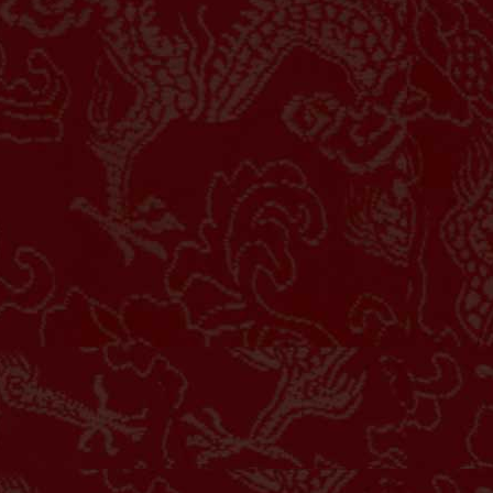
0.25
HDP
-0.25
-1.07
Odds
-1.05
PLAY