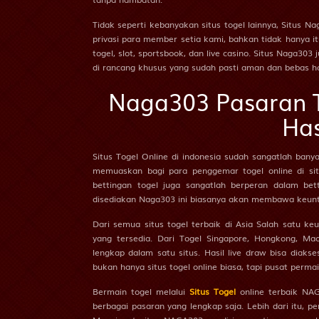
0.50
HDP
-0.50
-1.31
Odds
-1.13
Tidak seperti kebanyakan situs togel lainnya, Situ
privasi para member setia kami, bahkan tidak hanya it
PLAY
togel, slot, sportsbook, dan live casino. Situs Naga30
di rancang khusus yang sudah pasti aman dan bebas 
Parma Ca... vs
i
Cagliari
Naga303 Pasaran T
23/08 01:45AM
Has
H
Parma Calcio
W
Cagliari
Situs Togel Online di indonesia sudah sangatlah banya
memuaskan bagi para penggemar togel online di sit
0.00
HDP
0.00
-1.16
Odds
1.02
bettingan togel juga sangatlah berperan dalam bet
disediakan Naga303 ini biasanya akan membawa keuntung
PLAY
Dari semua situs togel terbaik di Asia Salah satu k
Genoa vs
yang tersedia. Dari Togel Singapore, Hongkong, Mac
Napoli
i
23/08
lengkap dalam satu situs. Hasil live draw bisa diaks
01:45AM
bukan hanya situs togel online biasa, tapi pusat perm
H
Genoa
Bermain togel melalui
Situs Togel
online terbaik NA
berbagai pasaran yang lengkap saja. Lebih dari itu,
W
Napoli