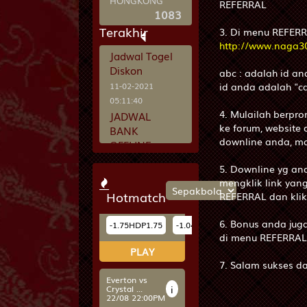
HONGKONG
REFERRAL
1083
Berita
-0.75
HDP
0.75
-1.11
Odds
-1.02
Terakhir
3. Di menu REFER
PLAY
http://www.naga3
Jadwal Togel
Diskon
Bayern M... vs
abc : adalah id an
i
VfB Stut...
11-02-2021
id anda adalah "c
29/08 01:30AM
05:11:40
Bayern
4. Mulailah berp
JADWAL
H
Munchen
ke forum, website 
BANK
downline anda, m
OFFLINE
W
VfB Stuttgart
23-09-2020
5. Downline yg an
-1.75
HDP
1.75
-1.04
Odds
-1.08
04:38:49
mengklik link yan
BONUS
Hotmatch
REFERRAL dan kli
PLAY
CASHBACK
3% SETIAP
6. Bonus anda jug
Everton vs
MINGGU-NYA
i
Crystal ...
di menu REFERRAL
22/08 22:00PM
10-11-2017
10:41:54
7. Salam sukses d
H
Everton
Crystal
W
Palace