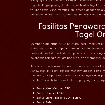
Mengingat situs NAGA303 sendiri senantiasa punya 
togel terlengkap yang disediakan oleh situs togel onl
0.75
HDP
-0.75
-1.28
Odds
1.11
taruhan togel yang memuaskan. Karena dengan demiki
dianggap paling relate memberikan banyak keuntungan
PLAY
Fasilitas Penawara
Sporting... vs
i
Dinamo M...
Togel O
07/08 01:30AM
Sporting
H
Braga
Member setia situs NAGA303 tidak perlu ragu untuk
Aman dan cepat. Berapapun nominal kemenangan WD p
Dinamo
W
proses deposit dan withdraw diproses otomatis denga
Minsk
pelanggan tersedia 24 jam non-stop, siap membantu d
-2.50
HDP
2.50
-1.13
Odds
-1.06
Ada beberapa banyak layanan terbaik dan menarik yan
PLAY
Penawaran ini pasti sangat menguntungkan serta m
Indonesia, tetapi tidak menjamin semuanya selalu 
RCD Espa... vs
member puas. Tetapi, lewat situs togel yang terpercay
i
Levante
16/08 22:00PM
Bonus New Member 25K
Bonus Deposit 10%
H
RCD Espanyol
Bonus Extra Freespin 30% + 25%
Bonus Referal
W
Levante