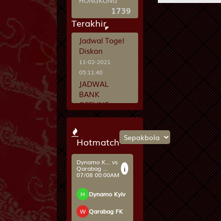
HONGKONG
1739
Berita
-0.25
HDP
0.25
-1.11
Odds
-1.16
9
Istri Sejati
Terakhir
PLAY
Mobil - Se
Jadwal Togel
Diskon
Paris Sa... vs
i
Aston Vi...
10
Peti Mati 
11-02-2021
13/08 02:00AM
Arjuna da
05:11:40
Paris Saint
JADWAL
H
Germain
BANK
11
Raja - Nag
OFFLINE
W
Aston Villa
Samiaji
23-09-2020
-0.75
HDP
0.75
-1.11
Odds
-1.02
04:38:49
12
Wanita Can
BONUS
Hotmatch
PLAY
Bubuk - O
CASHBACK
3% SETIAP
Bayern M... vs
MINGGU-NYA
i
VfB Stut...
13
Ahli Nujum
29/08 01:30AM
10-11-2017
Abiyasa
10:41:54
Bayern
H
Munchen
14
Orang Buta
W
VfB Stuttgart
Destarata