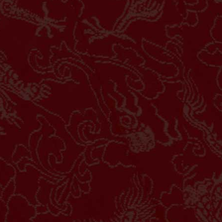
PROMO SBO SPORT
91
Ballpen
H
Naestved
W
Hvidovre
92
Balsem
0.25
HDP
-0.25
-1.02
Odds
-1.19
93
Timbanga
PLAY
94
Timba
95
Ban Gemb
Debrecen... vs
i
FC Copen...
07/08 00:00AM
96
Timang A
Debreceni
H
97
Bangku
VSC
FC
98
Timah
W
Copenhagen
99
Bantal
0.50
HDP
-0.50
1.06
Odds
-1.42
100
Tikus Mak
PLAY
101
Batu Gugu
Alaves vs
Getafe
i
102
Tidur