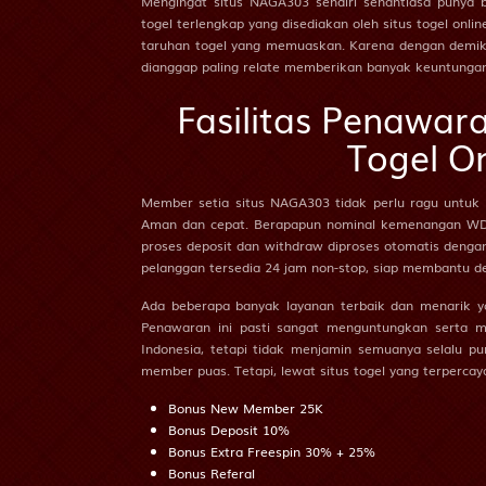
Mengingat situs NAGA303 sendiri senantiasa punya 
26
Putri Raja
0.00
HDP
0.00
-1.16
Odds
1.02
togel terlengkap yang disediakan oleh situs togel onl
Engsel - D
taruhan togel yang memuaskan. Karena dengan demiki
PLAY
dianggap paling relate memberikan banyak keuntungan
27
Si Ceroboh
Fasilitas Penawara
Genoa vs
Gedung Bi
Napoli
i
23/08
Togel O
01:45AM
28
Anak Sakti
H
Genoa
Sepatu - R
Member setia situs NAGA303 tidak perlu ragu untuk
Aman dan cepat. Berapapun nominal kemenangan WD p
W
Napoli
proses deposit dan withdraw diproses otomatis denga
29
Penari - C
pelanggan tersedia 24 jam non-stop, siap membantu d
0.75
HDP
-0.75
-1.28
Odds
1.11
Sekolahan 
Ada beberapa banyak layanan terbaik dan menarik yan
PLAY
Penawaran ini pasti sangat menguntungkan serta m
30
Penjual Da
Indonesia, tetapi tidak menjamin semuanya selalu 
Red Bull... vs Pafos
Sendok - K
member puas. Tetapi, lewat situs togel yang terpercay
FC
i
07/08
Promo
00:00AM
Bonus New Member 25K
31
Pemburu - 
PROMO SBO SPORT
Bonus Deposit 10%
Baju - Pan
Bonus Extra Freespin 30% + 25%
Red Bull
Bonus Referal
H
Salzburg