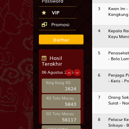
Password
Vallecano
3
Kwan Im -
-0.25
HDP
0.25
1.07
Odds
-1.05
VIP
Kangkung 
PLAY
Promosi
4
Kepala Ra
Celta Vi... vs
Kayu Manis
i
Osasuna
Daftar
16/08 22:00PM
5
Penasehat
H
Celta Vigo
Hasil
- Bola La
Terakhir
W
Osasuna
06 Agustus 2026
-0.50
HDP
0.50
1.06
Odds
-1.21
6
Penjaga Pi
- Keris - 
King Kong 4D
PLAY
2624
Dynamo K... vs
7
Orang Sak
4D Toto Macau
i
Qarabag ...
Surat - N
5843
07/08 00:00AM
5D Toto Macau
H
Dynamo Kyiv
56117
8
Pelacur Ke
Srikaya - 
W
Qarabag FK