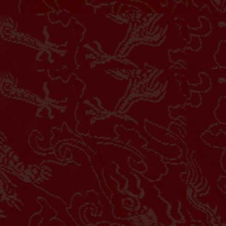
115
Tepung
H
Arsenal
116
Bayi Minu
W
Coventry City
117
Becak
-2.00
HDP
2.00
-1.02
Odds
-1.11
118
Tenun Puc
PLAY
119
Tentara
Newcastl... vs
i
Liverpoo...
120
Bedak
23/08 23:30PM
Newcastle
121
Tentara
H
United
122
Tengok Or
W
Liverpool
123
Tengok Or
0.25
HDP
-0.25
-1.07
Odds
-1.05
124
Tempat Ti
PLAY
125
Tempat R
126
Beli Ikan 