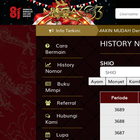
0.50
HDP
-0.50
1.01
Odds
-1.14
PLAY
 sistem DEPOSIT YANG SEMAKIN MUDAH Dengan FITUR Terbaru, Depo
Info Terkini:
Hull Cit... vs
i
Manchest...
HISTORY 
22/08 19:30PM
Cara
Bermain
H
Hull City
SHIO
History
Manchester
W
United
Nomor
1.25
HDP
-1.25
-1.12
Odds
-1.01
Ayam
Monyet
Kamb
Buku
Mimpi
PLAY
Periode
Referral
Sevilla vs Rayo
i
Val...
3689
16/08 22:00PM
Hubungi
Kami
3688
H
Sevilla
3687
Lupa
Rayo
W
Vallecano