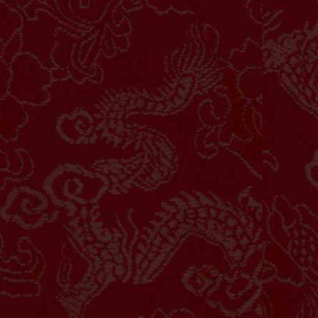
W
Levante
-0.50
HDP
0.50
1.05
Odds
-1.20
PLAY
Manchest... vs
i
Bournemo...
23/08 21:00PM
Manchester
H
City
Bournemouth
W
AFC
-1.25
HDP
1.25
-1.05
Odds
-1.07
PLAY
Frosinon... vs
i
Juventus
23/08 23:30PM
H
Frosinone