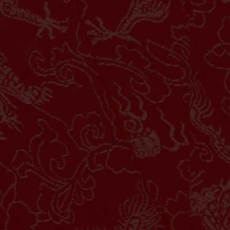
H
Thailand
W
Myanmar
-1.25
HDP
1.25
-1.35
Odds
1.02
PLAY
Alaves vs
Getafe
i
16/08
22:00PM
H
Alaves
W
Getafe
-0.25
HDP
0.25
1.02
Odds
-1.16
PLAY
Marseill... vs
i
Strasbou...
22/08 01:45AM