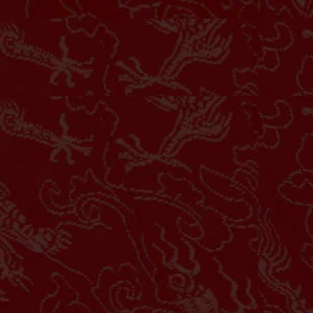
Newcastle
H
United
W
Liverpool
0.25
HDP
-0.25
-1.07
Odds
-1.05
PLAY