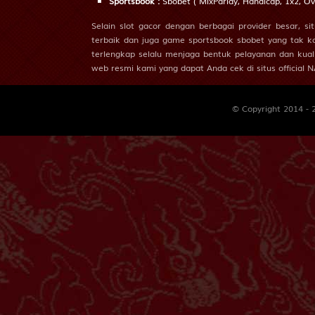
Sportsbook :
Sbobet ( MixParlay, Handicap, 1x2, O
H
Malaysia
Selain slot gacor dengan berbagai provider besar, s
W
Philippines
terbaik dan juga game sportsbook sbobet yang tak kala
terlengkap selalu menjaga bentuk pelayanan dan kuali
-1.25
HDP
1.25
-1.09
Odds
-1.17
web resmi kami yang dapat Anda cek di situs official 
PLAY
© Copyright 2014 -
Burnley vs
i
Notts Co...
08/08 21:00PM
H
Burnley
W
Notts County
-1.25
HDP
1.25
1.00
Odds
-1.21
PLAY
RCD Espa... vs
i
Levante
16/08 22:00PM
H
RCD Espanyol