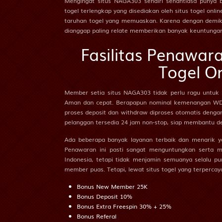
Mengingat situs NAGA303 sendiri senantiasa punya 
H
Brentford
togel terlengkap yang disediakan oleh situs togel onl
Tottenham
taruhan togel yang memuaskan. Karena dengan demiki
W
Hotspur
dianggap paling relate memberikan banyak keuntungan
0.00
HDP
0.00
-1.28
Odds
1.11
Fasilitas Penawara
PLAY
Togel O
Racing S... vs
i
Villarre...
Member setia situs NAGA303 tidak perlu ragu untuk
16/08 22:00PM
Aman dan cepat. Berapapun nominal kemenangan WD p
proses deposit dan withdraw diproses otomatis denga
Racing
H
Santander
pelanggan tersedia 24 jam non-stop, siap membantu d
W
Villarreal
Ada beberapa banyak layanan terbaik dan menarik yan
Penawaran ini pasti sangat menguntungkan serta m
0.50
HDP
-0.50
-1.31
Odds
-1.13
Indonesia, tetapi tidak menjamin semuanya selalu 
member puas. Tetapi, lewat situs togel yang terpercay
PLAY
Bonus New Member 25K
Parma Ca... vs
Bonus Deposit 10%
i
Cagliari
Bonus Extra Freespin 30% + 25%
23/08 01:45AM
Bonus Referal