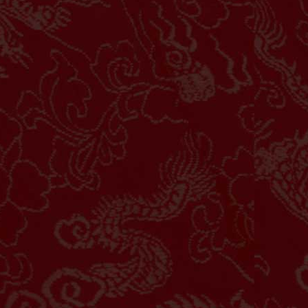
W
Aston Villa
-0.25
HDP
0.25
1.04
Odds
-1.19
PLAY
Inter Mi... vs
i
Monza
22/08 23:30PM
H
Inter Milan
W
Monza
-1.75
HDP
1.75
-1.05
Odds
-1.07
PLAY
Paris Sa... vs
Rennes
i
24/08
01:45AM
Paris Saint
H
Germain