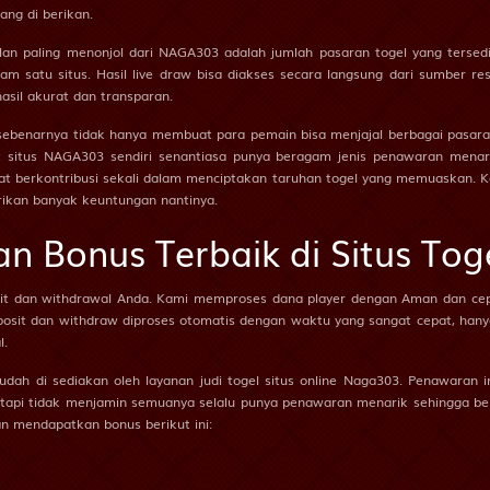
ang di berikan.
ulan paling menonjol dari NAGA303 adalah jumlah pasaran togel yang tersed
am satu situs. Hasil live draw bisa diakses secara langsung dari sumber r
asil akurat dan transparan.
ebenarnya tidak hanya membuat para pemain bisa menjajal berbagai pasaran 
situs NAGA303 sendiri senantiasa punya beragam jenis penawaran menari
ngat berkontribusi sekali dalam menciptakan taruhan togel yang memuaskan. 
rikan banyak keuntungan nantinya.
an Bonus Terbaik di Situs To
sit dan withdrawal Anda. Kami memproses dana player dengan Aman dan ce
posit dan withdraw diproses otomatis dengan waktu yang sangat cepat, hany
l.
dah di sediakan oleh layanan judi togel situs online Naga303. Penawaran
 tetapi tidak menjamin semuanya selalu punya penawaran menarik sehingga b
kan mendapatkan bonus berikut ini: