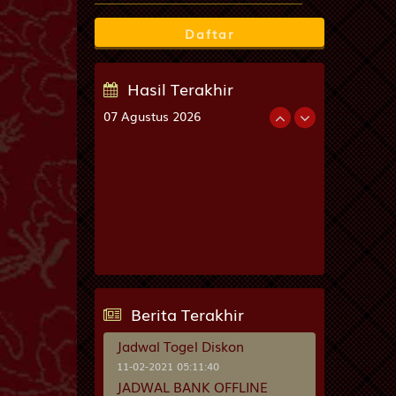
H
Hull City
Daftar
W
Manchester United
1.25
HDP
-1.25
-1.12
Odds
-1.01
Hasil Terakhir
PLAY
07 Agustus 2026
Sevilla vs Rayo Val...
4D SHIO Monyet
8
0
4
i
9
16/08 22:00PM
4D SHIO Kuda
8
9
7
3
H
Sevilla
AQUARIUS 5D
1
2
6
5
1
W
Rayo Vallecano
PISCES 5D
1
4
7
4
0
-0.25
HDP
0.25
1.07
Odds
-1.05
PLAY
Berita Terakhir
Singapor... vs Indonesi...
i
07/08 20:00PM
Promo
Jadwal Togel Diskon
PROMO SBO SPORT
11-02-2021 05:11:40
JADWAL BANK OFFLINE