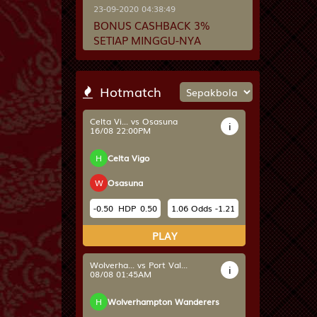
H
Singapore
23-09-2020 04:38:49
BONUS CASHBACK 3%
W
Indonesia
SETIAP MINGGU-NYA
0.75
HDP
-0.75
-1.04
Odds
-1.25
10-11-2017 10:41:54
PLAY
Hotmatch
Celta Vi... vs Osasuna
i
16/08 22:00PM
H
Celta Vigo
W
Osasuna
-0.50
HDP
0.50
1.06
Odds
-1.21
PLAY
Wolverha... vs Port Val...
i
08/08 01:45AM
H
Wolverhampton Wanderers
W
Port Vale