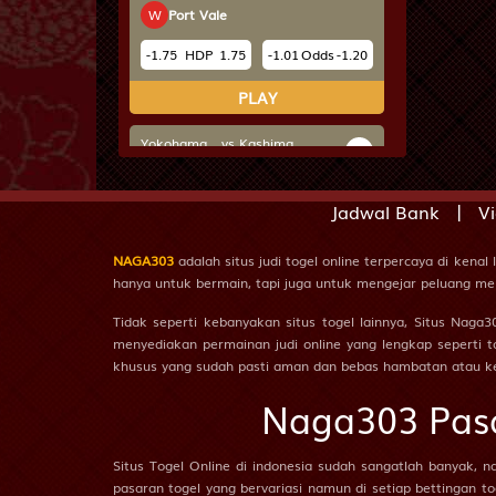
-1.75
HDP
1.75
-1.01
Odds
-1.20
PLAY
Yokohama... vs Kashima ...
i
07/08 17:25PM
H
Yokohama F Marinos
|
Jadwal Bank
Vi
W
Kashima Antlers
0.50
HDP
-0.50
-1.13
Odds
1.01
NAGA303
adalah situs judi togel online terpercaya di kena
hanya untuk bermain, tapi juga untuk mengejar peluang men
PLAY
Tidak seperti kebanyakan situs togel lainnya, Situs Na
menyediakan permainan judi online yang lengkap seperti to
Paris Sa... vs Aston Vi...
i
13/08 02:00AM
khusus yang sudah pasti aman dan bebas hambatan atau k
Naga303 Pasa
H
Paris Saint Germain
W
Aston Villa
Situs Togel Online di indonesia sudah sangatlah banyak, n
-0.75
HDP
0.75
-1.11
Odds
-1.02
pasaran togel yang bervariasi namun di setiap bettingan t