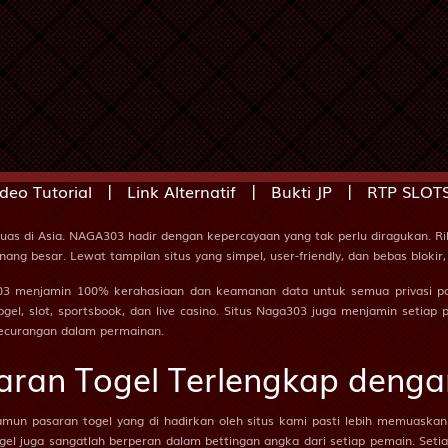
|
|
|
deo Tutorial
Link Alternatif
Bukti JP
RTP SLOT
l luas di Asia. NAGA303 hadir dengan kepercayaan yang tak perlu diragukan. R
ang besar. Lewat tampilan situs yang simpel, user-friendly, dan bebas bloki
ga303 menjamin 100% kerahasiaan dan keamanan data untuk semua privasi pa
gel, slot, sportsbook, dan live casino. Situs Naga303 juga menjamin setiap
ecurangan dalam permainan.
ran Togel Terlengkap dengan
amun pasaran togel yang di hadirkan oleh situs kami pasti lebih memuaskan
ogel juga sangatlah berperan dalam bettingan angka dari setiap pemain. Setia